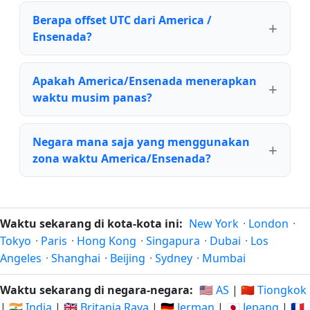
Berapa offset UTC dari America /
Ensenada?
Apakah America/Ensenada menerapkan
waktu musim panas?
Negara mana saja yang menggunakan
zona waktu America/Ensenada?
Waktu sekarang di kota-kota ini:
New York
·
London
·
Tokyo
·
Paris
·
Hong Kong
·
Singapura
·
Dubai
·
Los
Angeles
·
Shanghai
·
Beijing
·
Sydney
·
Mumbai
Waktu sekarang di negara-negara:
🇺🇸 AS
|
🇨🇳 Tiongkok
|
🇮🇳 India
|
🇬🇧 Britania Raya
|
🇩🇪 Jerman
|
🇯🇵 Jepang
|
🇫🇷