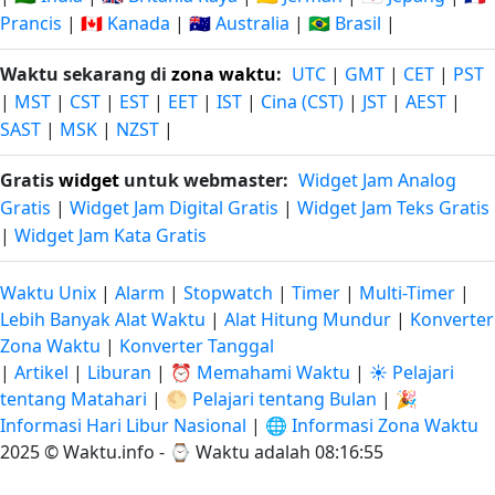
Prancis
|
🇨🇦 Kanada
|
🇦🇺 Australia
|
🇧🇷 Brasil
|
Waktu sekarang di
zona waktu
:
UTC
|
GMT
|
CET
|
PST
|
MST
|
CST
|
EST
|
EET
|
IST
|
Cina (CST)
|
JST
|
AEST
|
SAST
|
MSK
|
NZST
|
Gratis
widget
untuk webmaster:
Widget Jam Analog
Gratis
|
Widget Jam Digital Gratis
|
Widget Jam Teks Gratis
|
Widget Jam Kata Gratis
Waktu Unix
|
Alarm
|
Stopwatch
|
Timer
|
Multi-Timer
|
Lebih Banyak Alat Waktu
|
Alat Hitung Mundur
|
Konverter
Zona Waktu
|
Konverter Tanggal
|
Artikel
|
Liburan
|
⏰ Memahami Waktu
|
☀️ Pelajari
tentang Matahari
|
🌕 Pelajari tentang Bulan
|
🎉
Informasi Hari Libur Nasional
|
🌐 Informasi Zona Waktu
2025 © Waktu.info - ⌚
Waktu adalah 08:16:55