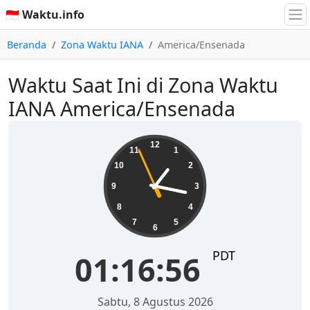
🇮🇩 Waktu.info
Beranda
Zona Waktu IANA
America/Ensenada
Waktu Saat Ini di Zona Waktu
IANA America/Ensenada
01:16:56
12
11
1
10
2
9
3
8
4
7
5
6
PDT
01:16:56
Sabtu, 8 Agustus 2026