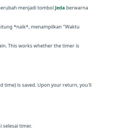
berubah menjadi tombol
Jeda
berwarna
ghitung *naik*, menampilkan "Waktu
gain. This works whether the timer is
d time) is saved. Upon your return, you'll
selesai timer.