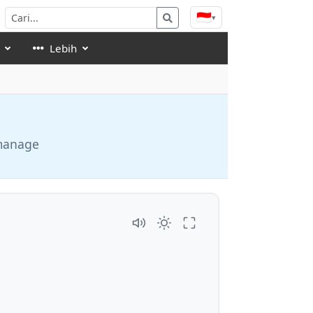
🇮🇩
▾
Lebih
 manage