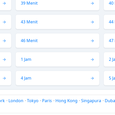
39 Menit
40
43 Menit
44
46 Menit
47
1 Jam
2 
4 Jam
5 
ork
·
London
·
Tokyo
·
Paris
·
Hong Kong
·
Singapura
·
Duba