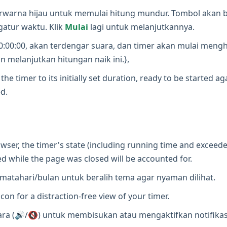
rwarna hijau untuk memulai hitung mundur. Tombol akan 
atur waktu. Klik
Mulai
lagi untuk melanjutkannya.
0:00:00, akan terdengar suara, dan timer akan mulai men
n melanjutkan hitungan naik ini.},
the timer to its initially set duration, ready to be started a
d.
wser, the timer's state (including running time and exceede
d while the page was closed will be accounted for.
atahari/bulan untuk beralih tema agar nyaman dilihat.
icon for a distraction-free view of your timer.
a (🔊/🔇) untuk membisukan atau mengaktifkan notifikasi 