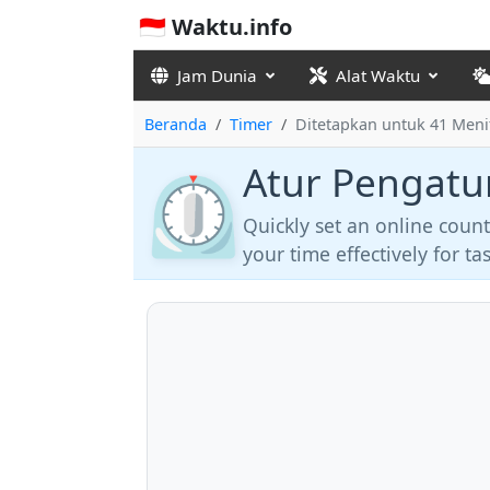
🇮🇩 Waktu.info
Jam Dunia
Alat Waktu
Beranda
Timer
Ditetapkan untuk 41 Meni
Atur Pengatu
⏲️
Quickly set an online coun
your time effectively for t