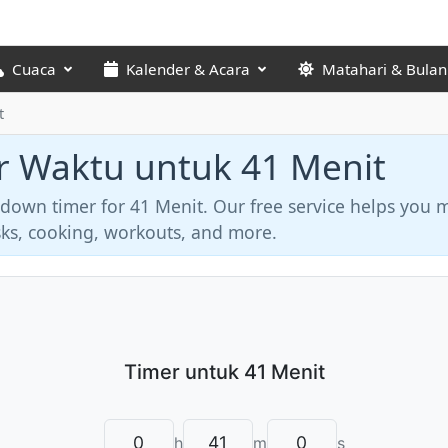
Cuaca
Kalender & Acara
Matahari & Bulan
t
r Waktu untuk 41 Menit
tdown timer for 41 Menit. Our free service helps you
asks, cooking, workouts, and more.
h
m
s