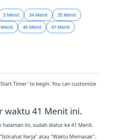
5 Menit
34 Menit
35 Menit
 Menit
46 Menit
47 Menit
 'Start Timer' to begin. You can customize
waktu 41 Menit ini.
halaman ini, sudah diatur ke 41 Menit.
"Istirahat Kerja" atau "Waktu Memasak".