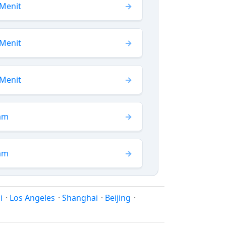
 Menit
 Menit
 Menit
Jam
Jam
i
·
Los Angeles
·
Shanghai
·
Beijing
·