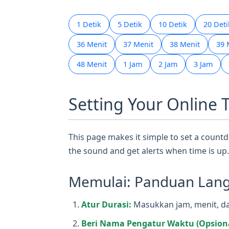
1 Detik
5 Detik
10 Detik
20 Deti
36 Menit
37 Menit
38 Menit
39 
48 Menit
1 Jam
2 Jam
3 Jam
Setting Your Online 
This page makes it simple to set a countdo
the sound and get alerts when time is up.
Memulai: Panduan Langk
Atur Durasi:
Masukkan jam, menit, dan
Beri Nama Pengatur Waktu (Opsiona