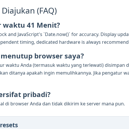
 Diajukan (FAQ)
 waktu 41 Menit?
ck and JavaScript's `Date.now()` for accuracy. Display updat
e-dependent timing, dedicated hardware is always recommend
ya menutup browser saya?
tur waktu Anda (termasuk waktu yang terlewati) disimpan 
n ditanya apakah ingin memulihkannya. Jika pengatur wak
rsifat pribadi?
al di browser Anda dan tidak dikirim ke server mana pun.
resets