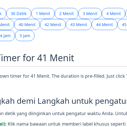
k
30 Detik
1 Menit
2 Menit
3 Menit
4 Menit
Menit
40 Menit
42 Menit
43 Menit
44 Menit
45
4 Jam
5 Jam
Timer for 41 Menit
wn timer for 41 Menit. The duration is pre-filled. Just click
ah demi Langkah untuk pengatur 
 detik yang diinginkan untuk pengatur waktu Anda. Untuk 
l):
Klik nama bawaan untuk memberi label khusus seperti 