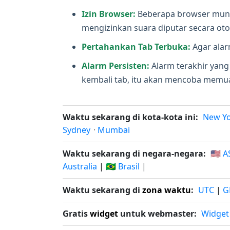
Izin Browser:
Beberapa browser mungk
mengizinkan suara diputar secara oto
Pertahankan Tab Terbuka:
Agar alarm
Alarm Persisten:
Alarm terakhir yang
kembali tab, itu akan mencoba memuat
Waktu sekarang di kota-kota ini:
New Y
Sydney
·
Mumbai
Waktu sekarang di negara-negara:
🇺🇸 A
Australia
|
🇧🇷 Brasil
|
Waktu sekarang di
zona waktu
:
UTC
|
G
Gratis
widget
untuk webmaster:
Widget