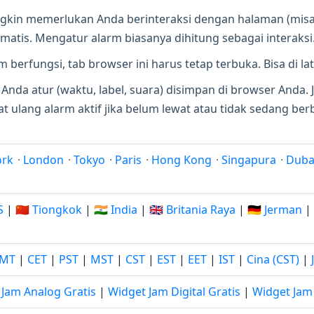
in memerlukan Anda berinteraksi dengan halaman (misal
matis. Mengatur alarm biasanya dihitung sebagai interaksi
 berfungsi, tab browser ini harus tetap terbuka. Bisa di la
 Anda atur (waktu, label, suara) disimpan di browser And
 ulang alarm aktif jika belum lewat atau tidak sedang ber
ork
·
London
·
Tokyo
·
Paris
·
Hong Kong
·
Singapura
·
Duba
S
|
🇨🇳 Tiongkok
|
🇮🇳 India
|
🇬🇧 Britania Raya
|
🇩🇪 Jerman
|
MT
|
CET
|
PST
|
MST
|
CST
|
EST
|
EET
|
IST
|
Cina (CST)
|
 Jam Analog Gratis
|
Widget Jam Digital Gratis
|
Widget Jam 