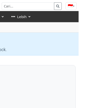
🇮🇩
▾
Lebih
ock.