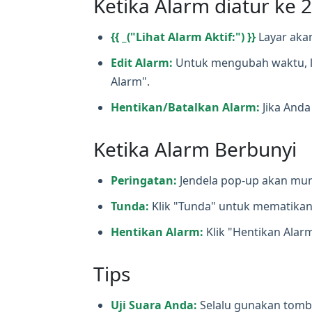
Ketika Alarm diatur ke 
{{ _("Lihat Alarm Aktif:") }}
Layar aka
Edit Alarm:
Untuk mengubah waktu, labe
Alarm".
Hentikan/Batalkan Alarm:
Jika Anda
Ketika Alarm Berbunyi
Peringatan:
Jendela pop‑up akan munc
Tunda:
Klik "Tunda" untuk mematikan 
Hentikan Alarm:
Klik "Hentikan Ala
Tips
Uji Suara Anda:
Selalu gunakan tombo