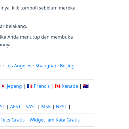
nya, klik tombol) sebelum mereka
.
tar belakang.
a. Jika Anda menutup dan membuka
bunyi.
i
·
Los Angeles
·
Shanghai
·
Beijing
·
🇯🇵 Jepang
|
🇫🇷 Prancis
|
🇨🇦 Kanada
|
🇦🇺
JST
|
AEST
|
SAST
|
MSK
|
NZST
|
Teks Gratis
|
Widget Jam Kata Gratis