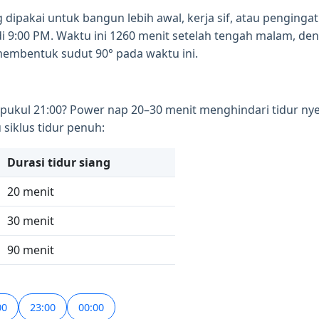
dipakai untuk bangun lebih awal, kerja sif, atau pengingat
di 9:00 PM. Waktu ini 1260 menit setelah tengah malam, den
membentuk sudut 90° pada waktu ini.
 pukul 21:00? Power nap 20–30 menit menghindari tidur ny
siklus tidur penuh:
Durasi tidur siang
20 menit
30 menit
90 menit
00
23:00
00:00