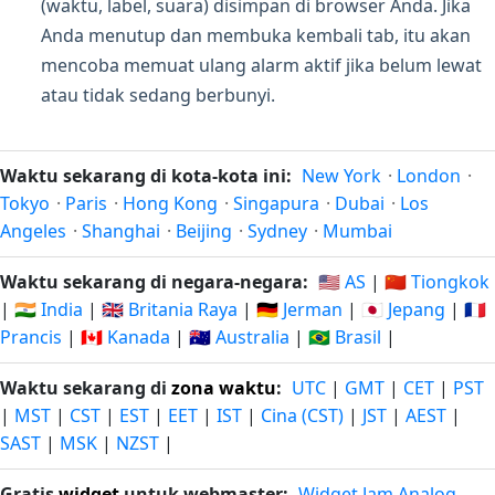
(waktu, label, suara) disimpan di browser Anda. Jika
Anda menutup dan membuka kembali tab, itu akan
mencoba memuat ulang alarm aktif jika belum lewat
atau tidak sedang berbunyi.
Waktu sekarang di kota-kota ini:
New York
·
London
·
Tokyo
·
Paris
·
Hong Kong
·
Singapura
·
Dubai
·
Los
Angeles
·
Shanghai
·
Beijing
·
Sydney
·
Mumbai
Waktu sekarang di negara-negara:
🇺🇸 AS
|
🇨🇳 Tiongkok
|
🇮🇳 India
|
🇬🇧 Britania Raya
|
🇩🇪 Jerman
|
🇯🇵 Jepang
|
🇫🇷
Prancis
|
🇨🇦 Kanada
|
🇦🇺 Australia
|
🇧🇷 Brasil
|
Waktu sekarang di
zona waktu
:
UTC
|
GMT
|
CET
|
PST
|
MST
|
CST
|
EST
|
EET
|
IST
|
Cina (CST)
|
JST
|
AEST
|
SAST
|
MSK
|
NZST
|
Gratis
widget
untuk webmaster:
Widget Jam Analog