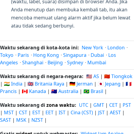
(waktu, label, suara) disimpan di browser Anda. Jika
Anda menutup dan membuka kembali tab, itu akan
mencoba memuat ulang alarm aktif jika belum lewat
atau tidak sedang berbunyi.
Waktu sekarang di kota-kota ini:
New York
·
London
·
Tokyo
·
Paris
·
Hong Kong
·
Singapura
·
Dubai
·
Los
Angeles
·
Shanghai
·
Beijing
·
Sydney
·
Mumbai
Waktu sekarang di negara-negara:
🇺🇸 AS
|
🇨🇳 Tiongkok
|
🇮🇳 India
|
🇬🇧 Britania Raya
|
🇩🇪 Jerman
|
🇯🇵 Jepang
|
🇫🇷
Prancis
|
🇨🇦 Kanada
|
🇦🇺 Australia
|
🇧🇷 Brasil
|
Waktu sekarang di
zona waktu
:
UTC
|
GMT
|
CET
|
PST
|
MST
|
CST
|
EST
|
EET
|
IST
|
Cina (CST)
|
JST
|
AEST
|
SAST
|
MSK
|
NZST
|
Gratis
widget
untuk webmaster:
Widget Jam Analog