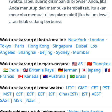
(waktu, label, suara) disimpan di browser Anda. Jika
Anda menutup dan membuka kembali tab, itu akan
mencoba memuat ulang alarm aktif jika belum lewat
atau tidak sedang berbunyi.
Waktu sekarang di kota-kota ini:
New York
·
London
·
Tokyo
·
Paris
·
Hong Kong
·
Singapura
·
Dubai
·
Los
Angeles
·
Shanghai
·
Beijing
·
Sydney
·
Mumbai
Waktu sekarang di negara-negara:
🇺🇸 AS
|
🇨🇳 Tiongkok
|
🇮🇳 India
|
🇬🇧 Britania Raya
|
🇩🇪 Jerman
|
🇯🇵 Jepang
|
🇫🇷
Prancis
|
🇨🇦 Kanada
|
🇦🇺 Australia
|
🇧🇷 Brasil
|
Waktu sekarang di
zona waktu
:
UTC
|
GMT
|
CET
|
PST
|
MST
|
CST
|
EST
|
EET
|
IST
|
Cina (CST)
|
JST
|
AEST
|
SAST
|
MSK
|
NZST
|
Gratis
widget
untuk webmaster:
Widget Jam Analog