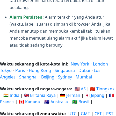
tab browser ini harus tetap terbuka. Bisa di latar
belakang.
Alarm Persisten:
Alarm terakhir yang Anda atur
(waktu, label, suara) disimpan di browser Anda. Jika
Anda menutup dan membuka kembali tab, itu akan
mencoba memuat ulang alarm aktif jika belum lewat
atau tidak sedang berbunyi.
Waktu sekarang di kota-kota ini:
New York
·
London
·
Tokyo
·
Paris
·
Hong Kong
·
Singapura
·
Dubai
·
Los
Angeles
·
Shanghai
·
Beijing
·
Sydney
·
Mumbai
Waktu sekarang di negara-negara:
🇺🇸 AS
|
🇨🇳 Tiongkok
|
🇮🇳 India
|
🇬🇧 Britania Raya
|
🇩🇪 Jerman
|
🇯🇵 Jepang
|
🇫🇷
Prancis
|
🇨🇦 Kanada
|
🇦🇺 Australia
|
🇧🇷 Brasil
|
Waktu sekarang di
zona waktu
:
UTC
|
GMT
|
CET
|
PST