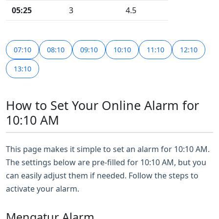
05:25
3
4.5
07:10
08:10
09:10
10:10
11:10
12:10
13:10
How to Set Your Online Alarm for
10:10 AM
This page makes it simple to set an alarm for 10:10 AM.
The settings below are pre-filled for 10:10 AM, but you
can easily adjust them if needed. Follow the steps to
activate your alarm.
Mengatur Alarm