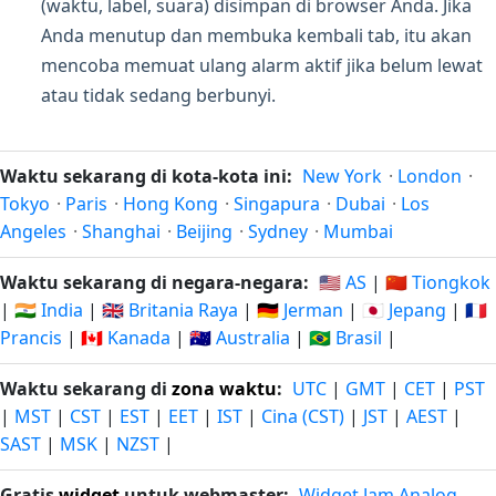
(waktu, label, suara) disimpan di browser Anda. Jika
Anda menutup dan membuka kembali tab, itu akan
mencoba memuat ulang alarm aktif jika belum lewat
atau tidak sedang berbunyi.
Waktu sekarang di kota-kota ini:
New York
·
London
·
Tokyo
·
Paris
·
Hong Kong
·
Singapura
·
Dubai
·
Los
Angeles
·
Shanghai
·
Beijing
·
Sydney
·
Mumbai
Waktu sekarang di negara-negara:
🇺🇸 AS
|
🇨🇳 Tiongkok
|
🇮🇳 India
|
🇬🇧 Britania Raya
|
🇩🇪 Jerman
|
🇯🇵 Jepang
|
🇫🇷
Prancis
|
🇨🇦 Kanada
|
🇦🇺 Australia
|
🇧🇷 Brasil
|
Waktu sekarang di
zona waktu
:
UTC
|
GMT
|
CET
|
PST
|
MST
|
CST
|
EST
|
EET
|
IST
|
Cina (CST)
|
JST
|
AEST
|
SAST
|
MSK
|
NZST
|
Gratis
widget
untuk webmaster:
Widget Jam Analog