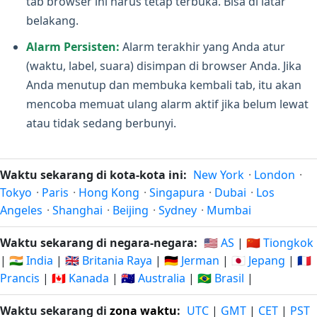
tab browser ini harus tetap terbuka. Bisa di latar
belakang.
Alarm Persisten:
Alarm terakhir yang Anda atur
(waktu, label, suara) disimpan di browser Anda. Jika
Anda menutup dan membuka kembali tab, itu akan
mencoba memuat ulang alarm aktif jika belum lewat
atau tidak sedang berbunyi.
Waktu sekarang di kota-kota ini:
New York
·
London
·
Tokyo
·
Paris
·
Hong Kong
·
Singapura
·
Dubai
·
Los
Angeles
·
Shanghai
·
Beijing
·
Sydney
·
Mumbai
Waktu sekarang di negara-negara:
🇺🇸 AS
|
🇨🇳 Tiongkok
|
🇮🇳 India
|
🇬🇧 Britania Raya
|
🇩🇪 Jerman
|
🇯🇵 Jepang
|
🇫🇷
Prancis
|
🇨🇦 Kanada
|
🇦🇺 Australia
|
🇧🇷 Brasil
|
Waktu sekarang di
zona waktu
:
UTC
|
GMT
|
CET
|
PST