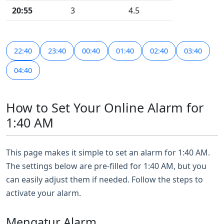
20:55
3
4.5
22:40
23:40
00:40
01:40
02:40
03:40
04:40
How to Set Your Online Alarm for
1:40 AM
This page makes it simple to set an alarm for 1:40 AM.
The settings below are pre-filled for 1:40 AM, but you
can easily adjust them if needed. Follow the steps to
activate your alarm.
Mengatur Alarm